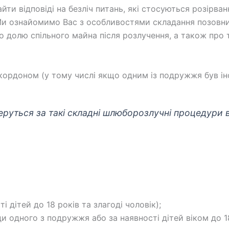
йти відповіді на безліч питань, які стосуються розірван
 Ми ознайомимо Вас з особливостями складання позовних
 долю спільного майна після розлучення, а також про т
акордоном (у тому числі якщо одним із подружжя був і
еруться за такі складні шлюборозлучні процедури в 
і дітей до 18 років та злагоді чоловік);
и одного з подружжя або за наявності дітей віком до 18