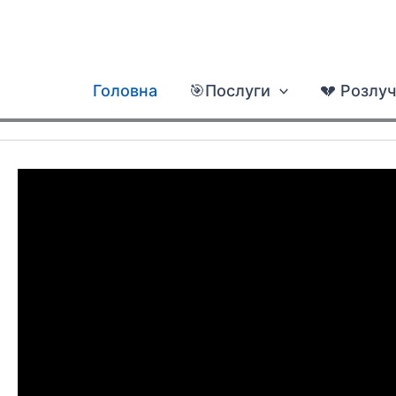
Перейти
до
вмісту
Головна
🎯Послуги
💔 Розлу