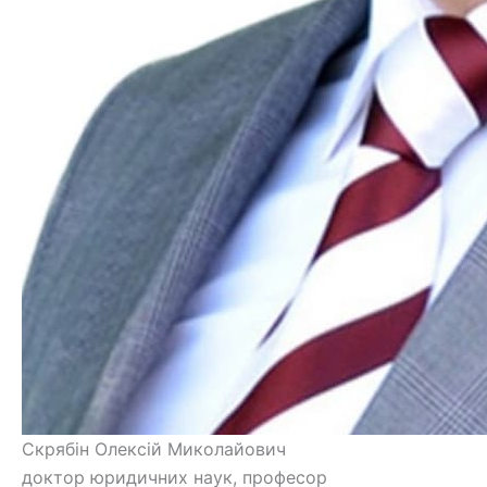
Скрябін Олексій Миколайович
доктор юридичних наук, професор