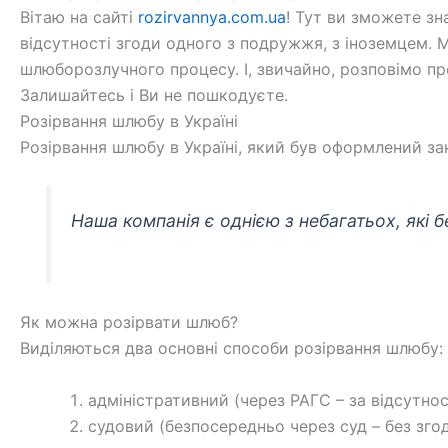
Вітаю на сайті
rozirvannya.com.ua
! Тут ви зможете зна
відсутності згоди одного з подружжя, з іноземцем.
шлюборозлучного процесу. І, звичайно, розповімо про
Залишайтесь і Ви не пошкодуєте.
Розірвання шлюбу в Україні
Розірвання шлюбу в Україні, який був оформлений з
Наша компанія є однією з небагатьох, які б
Як можна розірвати шлюб?
Виділяються два основні способи розірвання шлюбу:
адміністративний (через РАГС – за відсутност
судовий (безпосередньо через суд – без згод