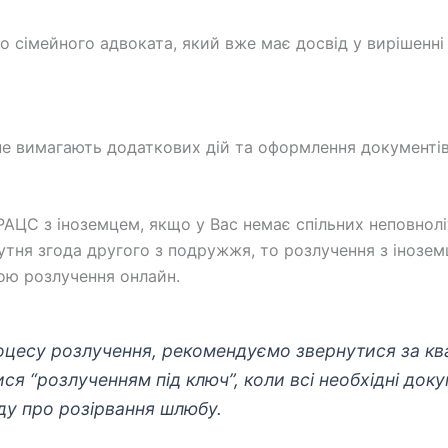
сімейного адвоката, який вже має досвід у вирішенні 
 не вимагають додаткових дій та оформлення документі
ЦС з іноземцем, якщо у Вас немає спільних неповнолітн
дсутня згода другого з подружжя, то розлучення з іно
ою розлучення онлайн.
роцесу розлучення, рекомендуємо звернутися за к
ся “розлученням під ключ”, коли всі необхідні док
уду про розірвання шлюбу.