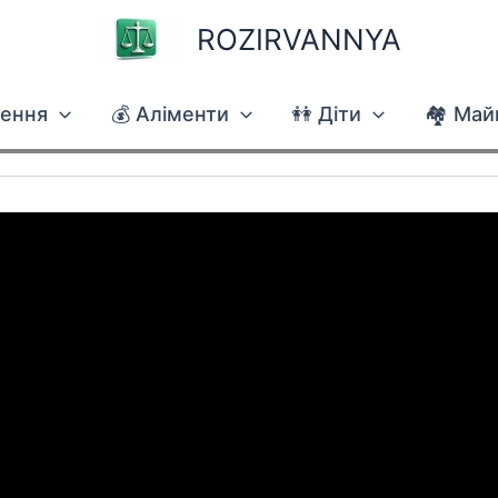
ROZIRVANNYA
чення
💰 Аліменти
👭 Діти
🏘 Май