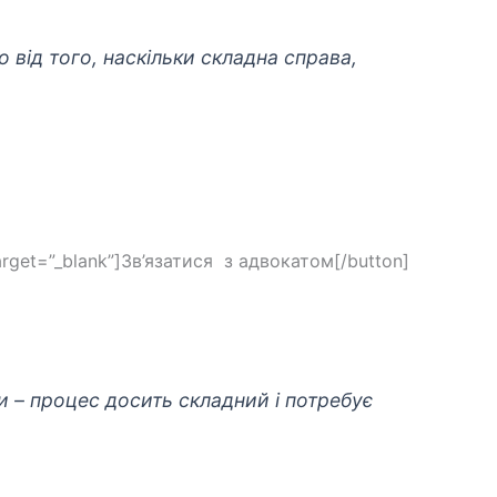
 від того, наскільки складна справа,
target=”_blank”]Зв’язатися з адвокатом[/button]
и – процес досить складний і потребує