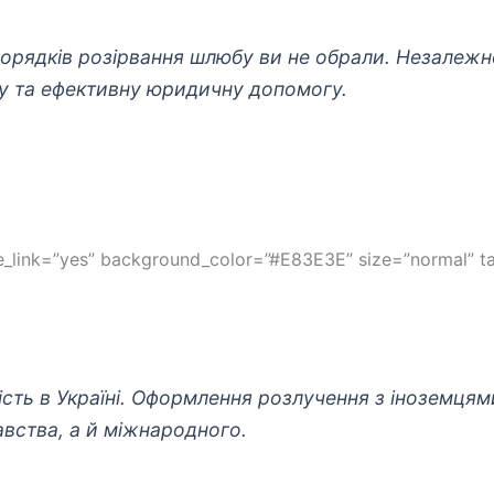
орядків розірвання шлюбу ви не обрали. Незалежно
ну та ефективну юридичну допомогу.
ide_link=”yes” background_color=”#E83E3E” size=”normal” 
ість в Україні. Оформлення розлучення з іноземцям
вства, а й міжнародного.