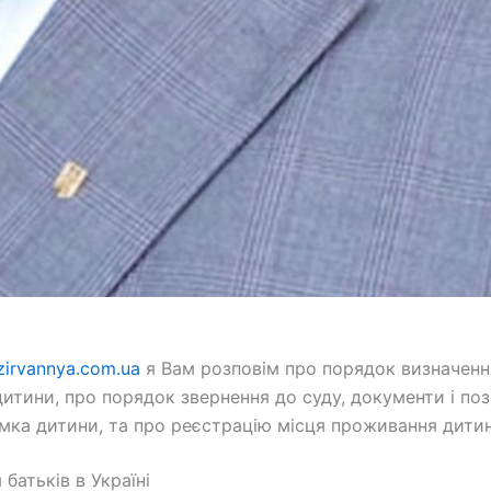
zirvannya.com.ua
я Вам розповім про порядок визначення
дитини, про порядок звернення до суду, документи і по
мка дитини, та про реєстрацію місця проживання дитини
батьків в Україні