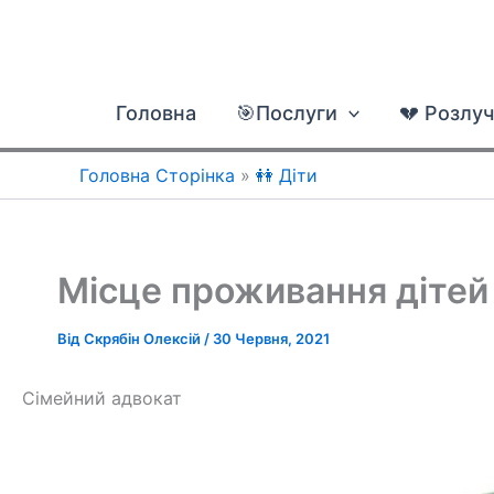
Перейти
до
вмісту
Головна
🎯Послуги
💔 Розлу
Головна Сторінка
»
👭 Діти
Місце проживання дітей
Від
Скрябін Олексій
/
30 Червня, 2021
Сімейний адвокат