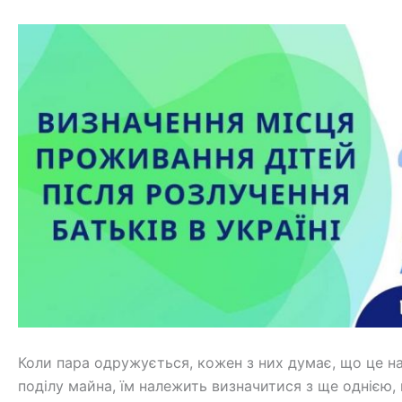
Коли пара одружується, кожен з них думає, що це н
поділу майна, їм належить визначитися з ще однією,