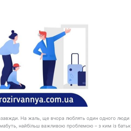
азавжди. На жаль, ще вчора люблять один одного люди 
 мабуть, найбільш важливою проблемою – з ким із батькі