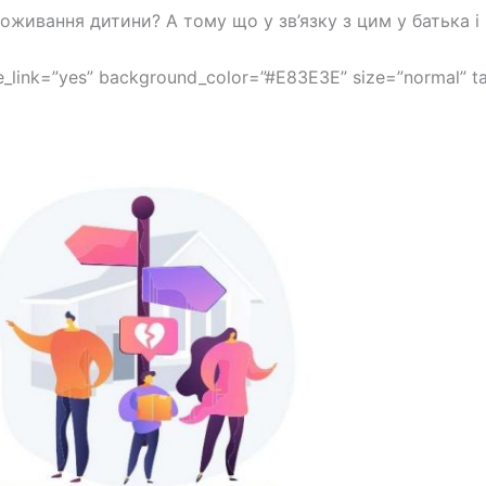
оживання дитини? А тому що у зв’язку з цим у батька і
ide_link=”yes” background_color=”#E83E3E” size=”normal” t