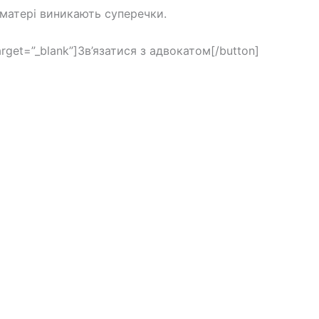
 матері виникають суперечки.
arget=”_blank”]Зв’язатися з адвокатом[/button]