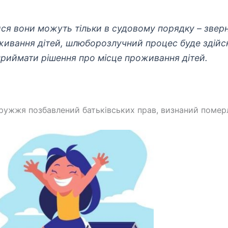
тися вони можуть тільки в судовому порядку – зве
ивання дітей, шлюборозлучний процес буде здійсню
приймати рішення про місце проживання дітей.
дружжя позбавлений батьківських прав, визнаний померл