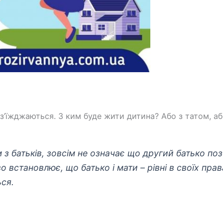
з’їжджаються. З ким буде жити дитина? Або з татом, а
 з батьків, зовсім не означає що другий батько по
 встановлює, що батько і мати – рівні в своїх прав
ься.