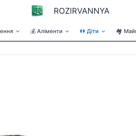
ROZIRVANNYA
чення
💰 Аліменти
👭 Діти
🏘 Май