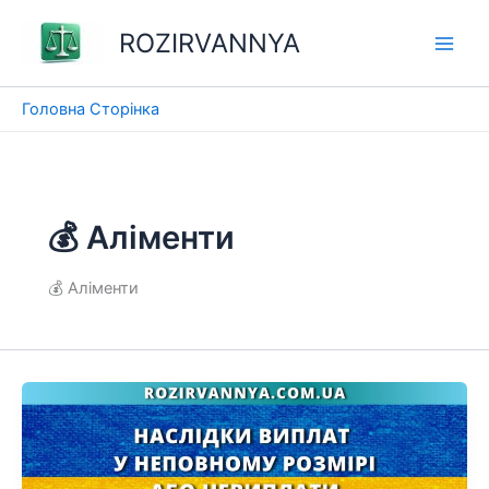
Перейти
ROZIRVANNYA
до
вмісту
Головна Сторінка
💰 Аліменти
💰 Аліменти