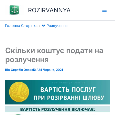
Перейти
ROZIRVANNYA
до
вмісту
Головна Сторінка
»
💔 Розлучення
Скільки коштує подати на
розлучення
Від
Скрябін Олексій
/
24 Червня, 2021