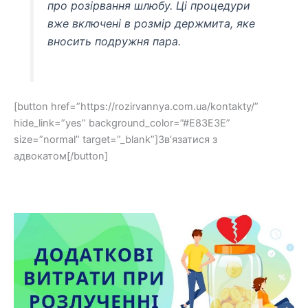
про розірвання шлюбу. Ці процедури
вже включені в розмір держмита, яке
вносить подружня пара.
[button href=”https://rozirvannya.com.ua/kontakty/”
hide_link=”yes” background_color=”#E83E3E”
size=”normal” target=”_blank”]Зв’язатися з
адвокатом[/button]