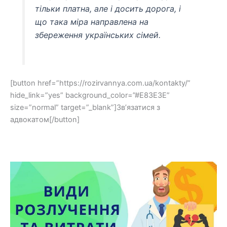
тільки платна, але і досить дорога, і
що така міра направлена ​​на
збереження українських сімей.
[button href=”https://rozirvannya.com.ua/kontakty/”
hide_link=”yes” background_color=”#E83E3E”
size=”normal” target=”_blank”]Зв’язатися з
адвокатом[/button]