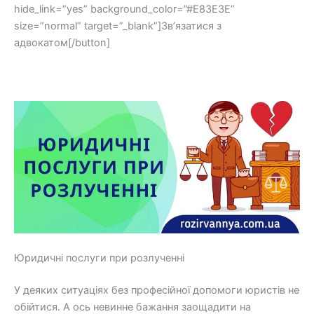
hide_link=”yes” background_color=”#E83E3E”
size=”normal” target=”_blank”]Зв’язатися з
адвокатом[/button]
Юридичні послуги при розлученні
У деяких ситуаціях без професійної допомоги юристів не
обійтися. А ось невинне бажання заощадити на