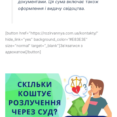
документами. Ця сума включає також
оформлення і видачу свідоцтва.
[button href=”https://rozirvannya.com.ua/kontakty/”
hide_link=”yes” background_color=”#E83E3E”
size=”normal” target=”_blank”]Зв’язатися з
адвокатом[/button]