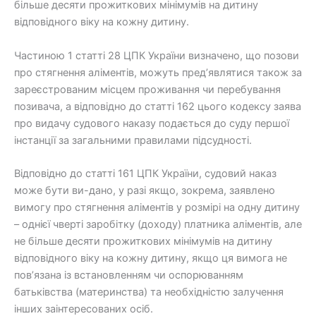
більше десяти прожиткових мінімумів на дитину
відповідного віку на кожну дитину.
Частиною 1 статті 28 ЦПК України визначено, що позови
про стягнення аліментів, можуть пред’являтися також за
зареєстрованим місцем проживання чи перебування
позивача, а відповідно до статті 162 цього кодексу заява
про видачу судового наказу подається до суду першої
інстанції за загальними правилами підсудності.
Відповідно до статті 161 ЦПК України, судовий наказ
може бути ви-дано, у разі якщо, зокрема, заявлено
вимогу про стягнення аліментів у розмірі на одну дитину
– однієї чверті заробітку (доходу) платника аліментів, але
не більше десяти прожиткових мінімумів на дитину
відповідного віку на кожну дитину, якщо ця вимога не
пов’язана із встановленням чи оспорюванням
батьківства (материнства) та необхідністю залучення
інших заінтересованих осіб.