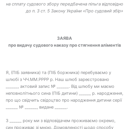
на сплату судового збору передбачена пільга відповідно
до п. З ст. 5 Закону України «Про судовий збір»
ЗАЯВА
про видачу судового наказу про стягнення аліментів
Я, (ПІБ заявника) та (ПІБ боржника) перебуваємо у
шлюбі з ЧЧ.ММ.РРРР р. Наш шлюб зареєстровано
______, актовий запис № ______. Від шлюбу ми маємо
неповнолітнього сина (ПІБ дитини) ______ р. народження,
про що свідчить свідоцтво про народження дитини серії
______ № ______, видане ______.
З ______ року ми з відповідачем проживаємо окремо,
син проживає зі мною. Домовленості щодо способу