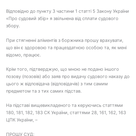
Відповідно до пункту 3 частини 1 статті 5 Закону України
«Про судовий збір» я звільнена від сплати судового
збору.
При стягненні аліментів з боржника прошу врахувати,
що він є здоровою та працездатною особою та, як мені
відомо, працює.
Крім того, підтверджую, що мною не подано іншого
позову (позовів) або заяв про видачу судового наказу до
цього ж відповідача (відповідачів) з тим самим
предметом та з тих самих підстав.
На підставі вищевикладеного та керуючись статтями
180, 181, 182, 183 СК України, статтями 28, 161, 162, 163
ЦПК України, –
ПРОШУ СУД: