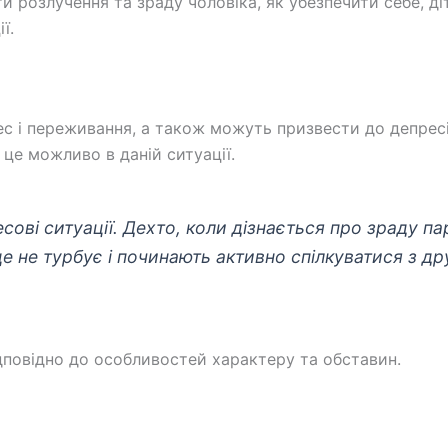
ти розлучення та зраду чоловіка, як убезпечити себе, д
ї.
рес і переживання, а також можуть призвести до депрес
 це можливо в даній ситуації.
ові ситуації. Дехто, коли дізнається про зраду пар
 це не турбує і починають активно спілкуватися з 
ідповідно до особливостей характеру та обставин.