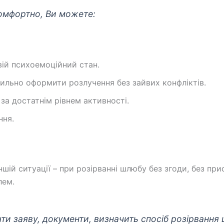
омфортно, Ви можете:
ій психоемоційний стан.
вильно оформити розлучення без зайвих конфліктів.
за достатнім рівнем активності.
ння.
ншій ситуації – при розірванні шлюбу без згоди, без при
лем.
ти заяву, документи, визначить спосіб розірванн