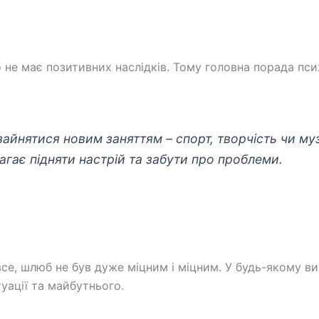
о не має позитивних наслідків. Тому головна порада пси
йнятися новим заняттям – спорт, творчість чи муз
гає підняти настрій та забути про проблеми.
все, шлюб не був дуже міцним і міцним. У будь-якому в
уації та майбутнього.