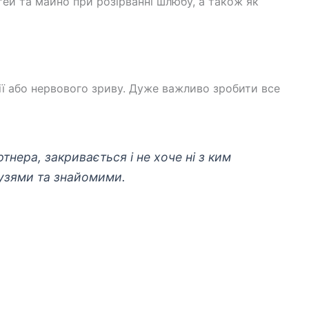
ітей та майно при розірванні шлюбу, а також як
ії або нервового зриву. Дуже важливо зробити все
тнера, закривається і не хоче ні з ким
друзями та знайомими.