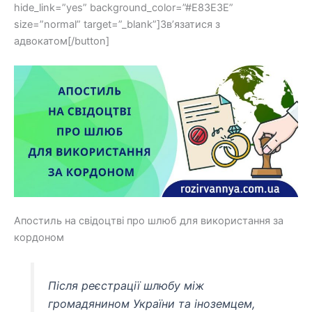
hide_link=”yes” background_color=”#E83E3E”
size=”normal” target=”_blank”]Зв’язатися з
адвокатом[/button]
Апостиль на свідоцтві про шлюб для використання за
кордоном
Після реєстрації шлюбу між
громадянином України та іноземцем,