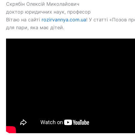
Скрябін Олексій Миколайович
доктор юридичних наук, професор
Вітаю на сайті
rozirvannya.com.ua
! У статті «Позов п
для пари, яка має дітей.