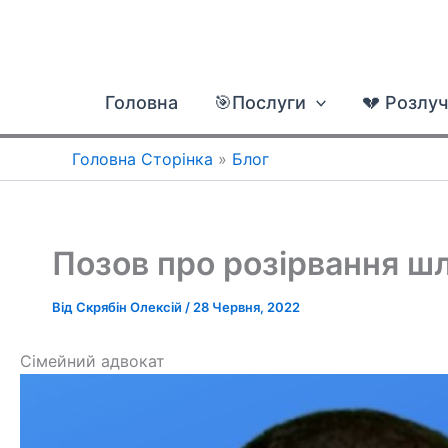
Перейти
до
вмісту
Головна
🎯Послуги
💔 Розлу
Головна Сторінка
»
Блог
Позов про розірвання шл
Від
Скрябін Олексій
/
28 Червня, 2022
Сімейний адвокат