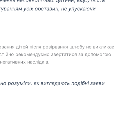
чення неповнолітньої дитини, відсутність
хуванням усіх обставин, не упускаючи
овання дітей після розірвання шлюбу не викликає
настійно рекомендуємо звертатися за допомогою
егативних наслідків.
о розуміли, як виглядають подібні заяви