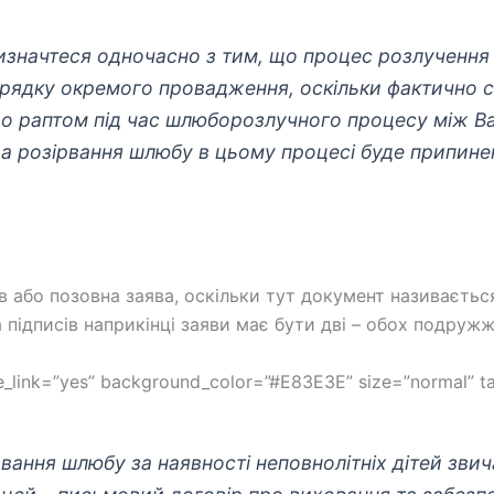
значтеся одночасно з тим, що процес розлучення 
рядку окремого провадження, оскільки фактично 
о раптом під час шлюборозлучного процесу між Ва
а розірвання шлюбу в цьому процесі буде припинен
в або позовна заява, оскільки тут документ називаєтьс
 підписів наприкінці заяви має бути дві – обох подружж
ide_link=”yes” background_color=”#E83E3E” size=”normal” t
рвання шлюбу за наявності неповнолітніх дітей зви