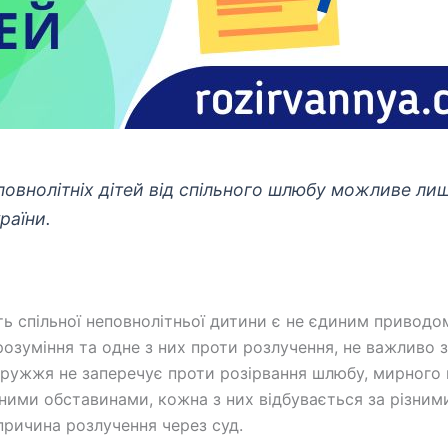
повнолітніх дітей від спільного шлюбу можливе лише
раїни.
ть спільної неповнолітньої дитини є не єдиним приводо
зуміння та одне з них проти розлучення, не важливо з
дружжя не заперечує проти розірвання шлюбу, мирного
ними обставинами, кожна з них відбувається за різним
причина розлучення через суд.