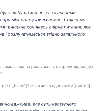
буде відбуватися не за загальними
спору між подружжям немає. І так само
ми виникне хоч якесь спірне питання, яке
а і розлучатиметься згідно загального
я саме заява на розлучення, сторони відповідно
я.
arget=”_blank”]Зв’язатися з адвокатом[/button]
чайно важлива, але суть наступного