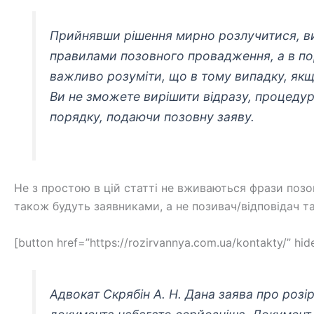
Прийнявши рішення мирно розлучитися, ви
правилами позовного провадження, а в по
важливо розуміти, що в тому випадку, якщ
Ви не зможете вирішити відразу, процедур
порядку, подаючи позовну заяву.
Не з простою в цій статті не вживаються фрази позо
також будуть заявниками, а не позивач/відповідач та
[button href=”https://rozirvannya.com.ua/kontakty/” h
Адвокат Скрябін А. Н. Дана заява про розі