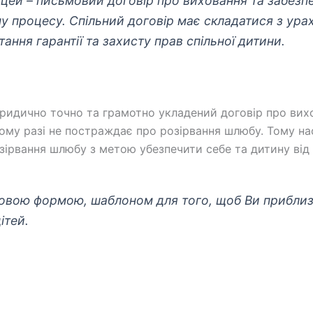
цей – письмовий договір про виховання та забезпе
 процесу. Спільний договір має складатися з ура
ання гарантії та захисту прав спільної дитини.
юридично точно та грамотно укладений договір про вих
одному разі не постраждає про розірвання шлюбу. Тому 
ірвання шлюбу з метою убезпечити себе та дитину від н
овою формою, шаблоном для того, щоб Ви приблизн
ітей.