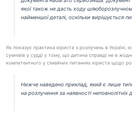
документа набагато серйозніша. Документ 
якої також не дасть ходу шлюборозлучному
найменшої деталі, оскільки вирішується пит
Як показує практика юриста з розлучень в Україні, 
сумнівів у судді у тому, що дитина справді не в ж
компетентного у сімейних питаннях юриста щодо роз
Нижче наведено приклад, який є лише тип
на розлучення за наявності неповнолітніх д