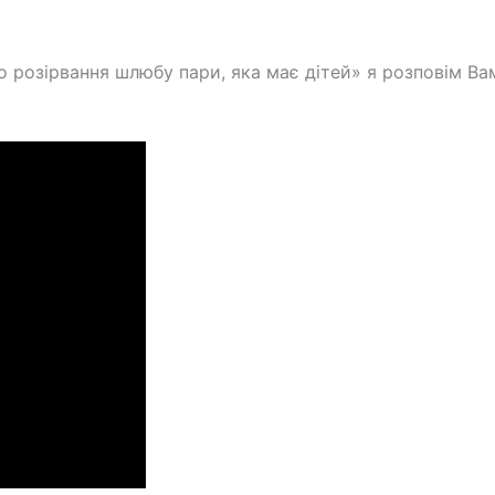
ро розірвання шлюбу пари, яка має дітей» я розповім 