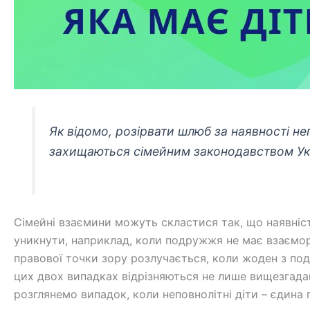
Як відомо, розірвати шлюб за наявності не
захищаються сімейним законодавством Ук
Сімейні взаємини можуть скластися так, що наявніс
уникнути, наприклад, коли подружжя не має взаєморо
правової точки зору розлучається, коли жоден з по
цих двох випадках відрізняються не лише вищезгада
розглянемо випадок, коли неповнолітні діти – єдина 