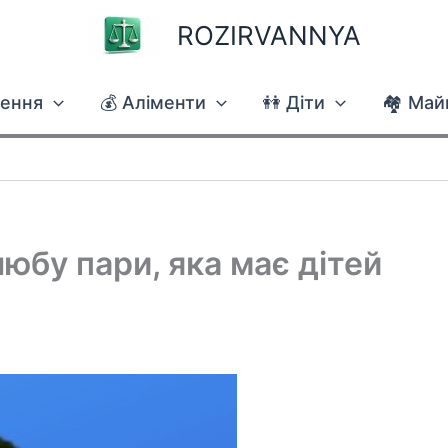
ROZIRVANNYA
чення
💰 Аліменти
👭 Діти
🏘 Май
юбу пари, яка має дітей